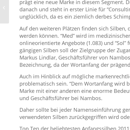
prägt eine neue Marke in diesem Segment. Di
NAMBOS benennt WDR-Formate um
danach und steht in erster Linie für “Consultin
unglücklich, da es ein ziemlich derbes Schimp
Auf den weiteren Plätzen finden sich Silben
werden können. “Med” wird im medizinischen 
onlineorientierte Angebote (1.083) und “Sol” 
gängigen Silben soll der Zielgruppe der Zuga
Markus Lindlar, Geschäftsführer von Nambos. 
Bezeichnung, da der Wortanfang der prägend
Auch im Hinblick auf mögliche markenrechtli
problematisch sein. “Dem Wortanfang wird b
Marke mit einer anderen eine enorme Bedeutu
und Geschäftsführer bei Nambos.
Daher sollte bei jeder Namenseinführung gen
verwendeten Silben zurückgegriffen wird oder
Top Ten der beliebtesten Anfangssilben 2011