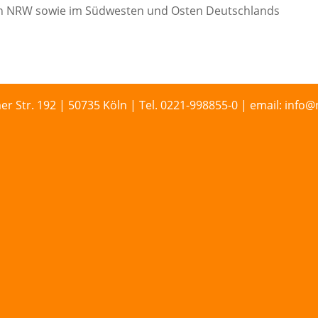
 in NRW sowie im Südwesten und Osten Deutschlands
r. 192 | 50735 Köln | Tel. 0221-998855-0 | email: info