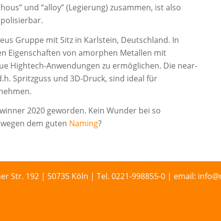
hous” und “alloy” (Legierung) zusammen, ist also
olisierbar.
us Gruppe mit Sitz in Karlstein, Deutschland. In
gen Eigenschaften von amorphen Metallen mit
ue Hightech-Anwendungen zu ermöglichen. Die near-
. Spritzguss und 3D-Druck, sind ideal für
rnehmen.
winner 2020 geworden. Kein Wunder bei so
as wegen dem guten
Naming
?
r. 192 | 50735 Köln | Tel. 0221-998855-0 | email: info