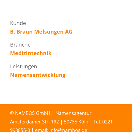
Kunde
B. Braun Melsungen AG
Branche
Medizintechnik
Leistungen
Namensentwicklung
© NAMBOS GmbH | Namensagentur |
Amsterdamer Str. 192 | 50735 Köln | Tel. 0221-
998855-0 | email: info@nambos.de