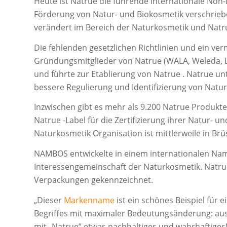
Heute ist Natrue die führende internationale Non-P
Förderung von Natur- und Biokosmetik verschrieben
verändert im Bereich der Naturkosmetik und Natru
Die fehlenden gesetzlichen Richtlinien und ein 
Gründungsmitglieder von Natrue (WALA, Weleda
und führte zur Etablierung von Natrue . Natrue u
bessere Regulierung und Identifizierung von Natur
Inzwischen gibt es mehr als 9.200 Natrue Produk
Natrue -Label für die Zertifizierung ihrer Natur- 
Naturkosmetik Organisation ist mittlerweile in Brü
NAMBOS entwickelte in einem internationalen Na
Interessengemeinschaft der Naturkosmetik. Natrue 
Verpackungen gekennzeichnet.
„Dieser
Markenname
ist ein schönes Beispiel für 
Begriffes mit maximaler Bedeutungsänderung: aus
mit „Natrue“ etwas nachhaltiges und wahrhaftiges