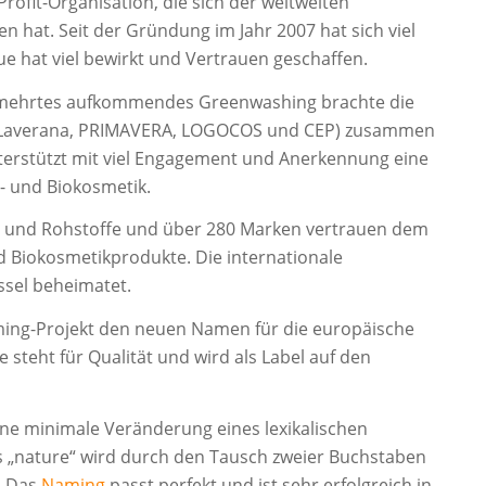
rofit-Organisation, die sich der weltweiten
 hat. Seit der Gründung im Jahr 2007 hat sich viel
e hat viel bewirkt und Vertrauen geschaffen.
vermehrtes aufkommendes Greenwashing brachte die
, Laverana, PRIMAVERA, LOGOCOS und CEP) zusammen
nterstützt mit viel Engagement und Anerkennung eine
- und Biokosmetik.
te und Rohstoffe und über 280 Marken vertrauen dem
und Biokosmetikprodukte. Die internationale
ssel beheimatet.
ming-Projekt den neuen Namen für die europäische
steht für Qualität und wird als Label auf den
eine minimale Veränderung eines lexikalischen
 „nature“ wird durch den Tausch zweier Buchstaben
! Das
Naming
passt perfekt und ist sehr erfolgreich in