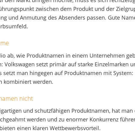
f den Markt bringen möchte, muss es sich rechtzeit
Berührungspunkt zwischen dem Produkt und der Zielg
htung und Anmutung des Absenders passen. Gute Namen
rbsumfeld.
eme
io ab, wie Produktnamen in einem Unternehmen gebil
n: Volkswagen setzt primär auf starke Einzelmarken u
etzt man hingegen auf Produktnamen mit System: Hi
n kombiniert werden.
namen nicht
gartigen und schutzfähigen Produktnamen, hat man die
achgeahmt werden und zu enormer Konkurrenz führen
ieten einen klaren Wettbewerbsvorteil.