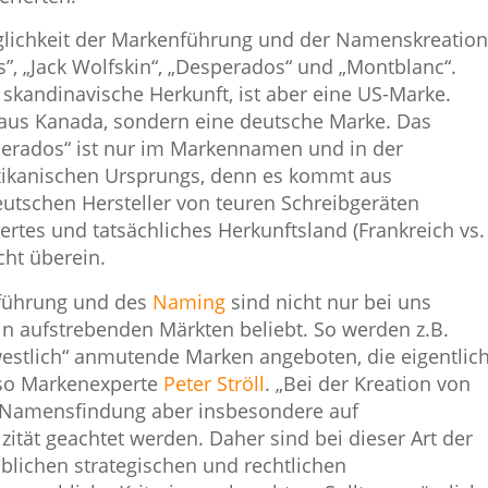
öglichkeit der Markenführung und der Namenskreation
”, „Jack Wolfskin“, „Desperados“ und „Montblanc“.
 skandinavische Herkunft, ist aber eine US-Marke.
t aus Kanada, sondern eine deutsche Marke. Das
perados“ ist nur im Markennamen und in der
kanischen Ursprungs, denn es kommt aus
utschen Hersteller von teuren Schreibgeräten
rtes und tatsächliches Herkunftsland (Frankreich vs.
cht überein.
nführung und des
Naming
sind nicht nur bei uns
in aufstrebenden Märkten beliebt. So werden z.B.
estlich“ anmutende Marken angeboten, die eigentlic
 so Markenexperte
Peter Ströll
. „Bei der Kreation von
 Namensfindung aber insbesondere auf
ität geachtet werden. Daher sind bei dieser Art der
lichen strategischen und rechtlichen