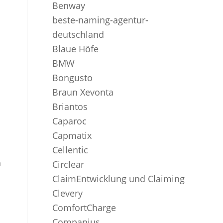
Benway
beste-naming-agentur-
deutschland
Blaue Höfe
BMW
Bongusto
Braun Xevonta
Briantos
Caparoc
Capmatix
Cellentic
h
Circlear
ClaimEntwicklung und Claiming
Clevery
ComfortCharge
Companius